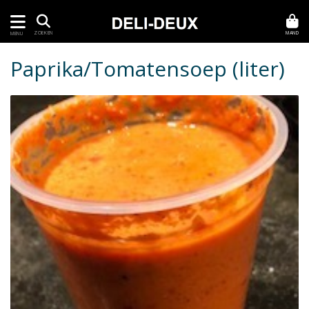
MAND
ZOEKEN
MENU
Paprika/Tomatensoep (liter)