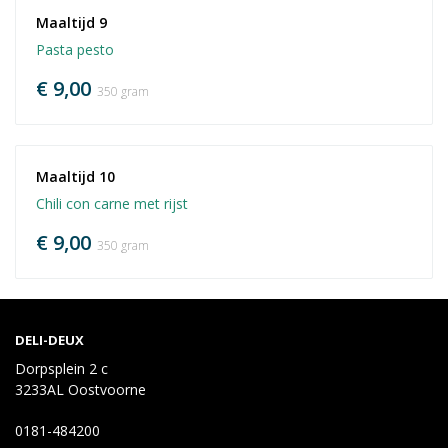
Maaltijd 9
Pasta pesto
€ 9,00
350 gram
Maaltijd 10
Chili con carne met rijst
€ 9,00
350 gram
DELI-DEUX
Dorpsplein 2 c
3233AL Oostvoorne
0181-484200