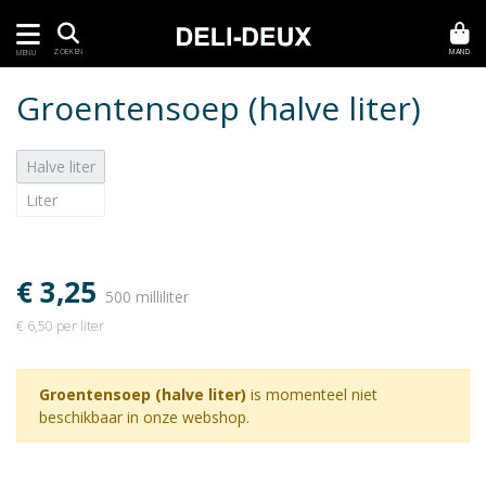
MAND
ZOEKEN
MENU
Groentensoep (halve liter)
Halve liter
Liter
€ 3,25
500 milliliter
€ 6,50 per liter
Groentensoep (halve liter)
is momenteel niet
beschikbaar in onze webshop.