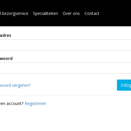
d bezorgservice
Specialiteiten
Over ons
Contact
adres
woord
Inlo
oord vergeten?
en account?
Registreren