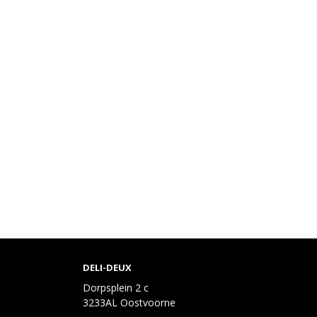
DELI-DEUX
Dorpsplein 2 c
3233AL Oostvoorne