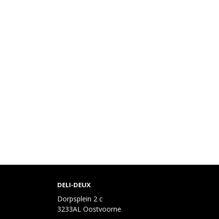
DELI-DEUX
Dorpsplein 2 c
3233AL Oostvoorne