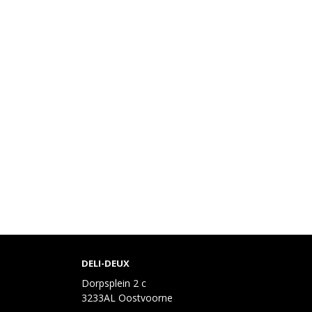
DELI-DEUX
Dorpsplein 2 c
3233AL Oostvoorne