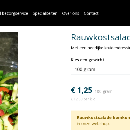
d bezorgservice
Specialiteiten
Over ons
Contact
Rauwkostsal
Met een heerlijke kruidendressi
Kies een gewicht
€ 1,25
100 gram
€ 12,50 per kilo
Rauwkostsalade komko
in onze webshop.