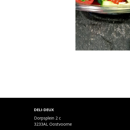
DELI-DEUX
Dorpsplein 2 c
3233AL Oostvoorne