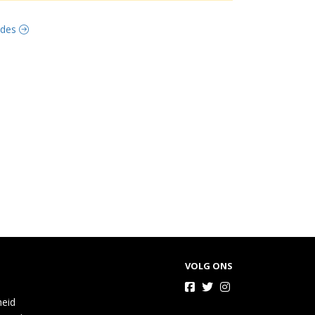
lades
VOLG ONS
heid