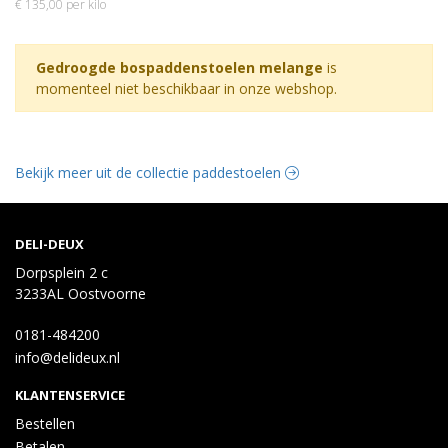
€ 135,00 per kilo
Gedroogde bospaddenstoelen melange
is
momenteel niet beschikbaar in onze webshop.
Bekijk meer uit de collectie paddestoelen
DELI-DEUX
Dorpsplein 2 c
3233AL Oostvoorne
0181-484200
info@delideux.nl
KLANTENSERVICE
Bestellen
Betalen