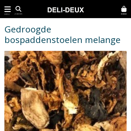
MAND
ZOEKEN
MENU
Gedroogde
bospaddenstoelen melange