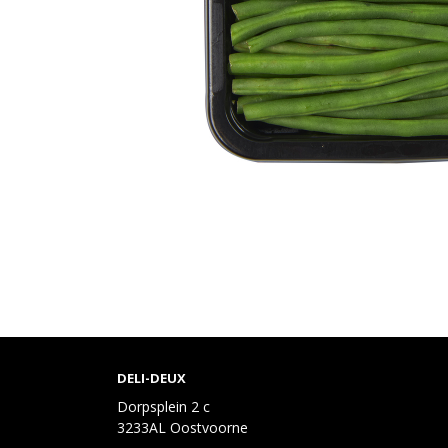
DELI-DEUX
Dorpsplein 2 c
3233AL Oostvoorne