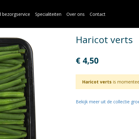
d bezorgservice
Specialiteiten
Over ons
Contact
Haricot verts
€ 4,50
Haricot verts
is momenteel
Bekijk meer uit de collectie gr