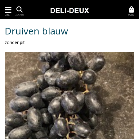
MAND
ZOEKEN
MENU
Druiven blauw
zonder pit