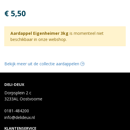
€ 5,50
Aardappel Eigenheimer 3kg
is momenteel niet
beschikbaar in onze webshop.
Bekijk meer uit de collectie aardappelen
DELI-DEUX
Dorpsplein 2 c
3233AL Oostvoorne
0181-484200
info@delideux.nl
KLANTENSERVICE